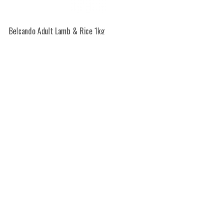
Belcando Adult Lamb˛& Rice 1kg
7,50
€
z DDV
Dodaj v košarico
Dostava In Plačilo
Kako Naročiti
Kontakt
Košarica
Moj Račun
O Podjetju
Pogoji Poslovanja
Trgovina
Varstvo Podatkov
Zaključek Nakupa
eCommerce Star Theme