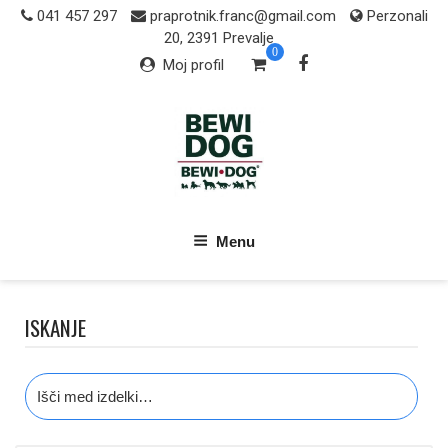
Skip
041 457 297
praprotnik.franc@gmail.com
Perzonali
to
20, 2391 Prevalje
0
content
Moj profil
Menu
ISKANJE
Išči: